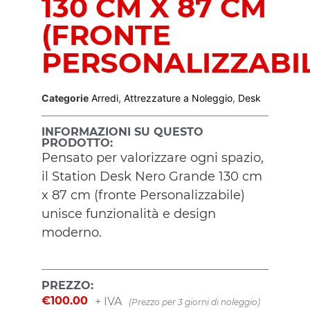
130 CM X 87 CM
(FRONTE
PERSONALIZZABIL
Categorie
Arredi
,
Attrezzature a Noleggio
,
Desk
INFORMAZIONI SU QUESTO
PRODOTTO:
Pensato per valorizzare ogni spazio,
il Station Desk Nero Grande 130 cm
x 87 cm (fronte Personalizzabile)
unisce funzionalità e design
moderno.
PREZZO:
€
100.00
+ IVA
(Prezzo per 3 giorni di noleggio)