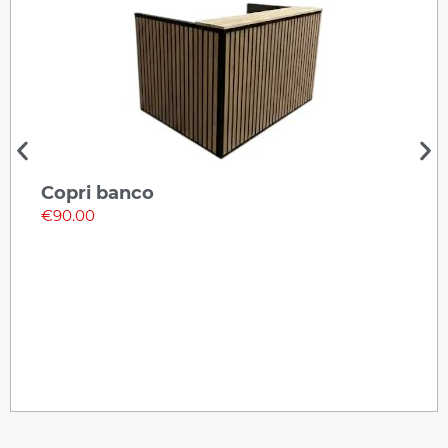
 banco
Desk r
cm
€
55.00