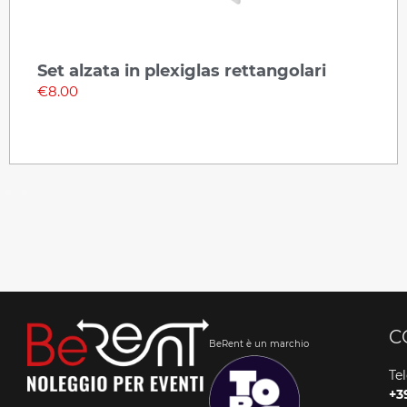
Set alzata in plexiglas rettangolari
P
€
8.00
C
BeRent è un marchio
Te
+3