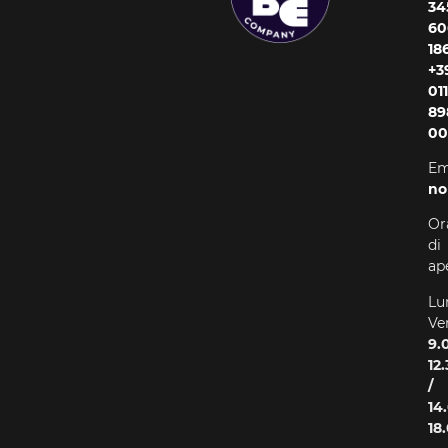
34
60
18
+3
011
89
00
Em
no
Or
di
ap
Lu
Ve
9.
12
/
14
18