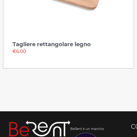
tangolare legno
Sottopiatto in
€
1.00
C
BeRent è un marchio