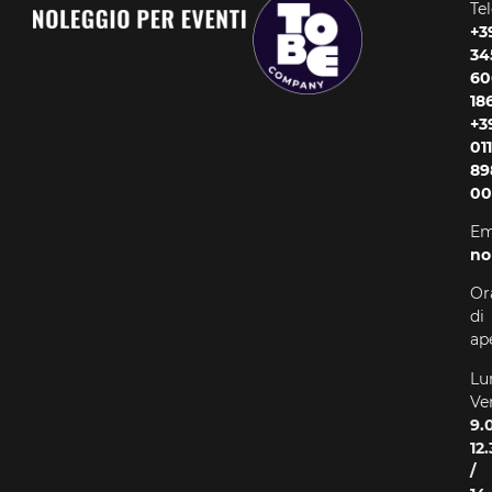
Te
+3
34
60
18
+3
011
89
00
Em
no
Or
di
ap
Lu
Ve
9.
12
/